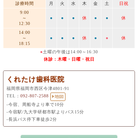
診療時間
月
火
水
木
金
土
日祝
9:00
～
●
●
●
休
●
●
休
12:30
14:00
～
●
●
●
休
●
●
休
18:15
●
土曜の午後は14:00～16:30
休診：木曜・日曜・祝日
くれたけ歯科医院
福岡県福岡市西区今津4801-91
TEL：
092-807-2588
-今宿、周船寺より車で10分
-今宿駅/九大学研都市駅よりバス15分
-長浜バス停下車徒歩2分