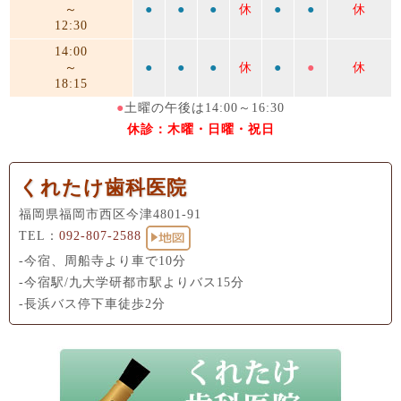
～
●
●
●
休
●
●
休
12:30
14:00
～
●
●
●
休
●
●
休
18:15
●
土曜の午後は14:00～16:30
休診：木曜・日曜・祝日
くれたけ歯科医院
福岡県福岡市西区今津4801-91
TEL：
092-807-2588
-今宿、周船寺より車で10分
-今宿駅/九大学研都市駅よりバス15分
-長浜バス停下車徒歩2分