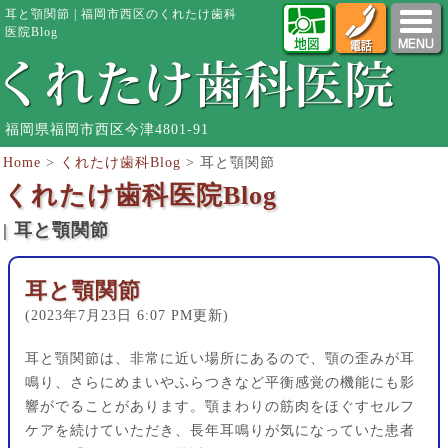
耳と顎関節 | 福岡市西区のくれたけ歯科
医院Blog
福岡県福岡市西区今津4801-91
Home
>
くれたけ歯科Blog
>
耳と顎関節
くれたけ歯科医院Blog
| 耳と顎関節
耳と顎関節
(2023年7月23日 6:07 PM更新)
耳と顎関節は、非常に近い場所にあるので、顎の歪みが耳
鳴り、さらにめまいやふらつきなど平衡感覚の機能にも影
響がでることがあります。顎まわりの筋肉をほぐすセルフ
ケアを続けていただき、長年耳鳴りが気になっていた患者