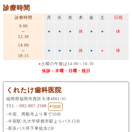
診療時間
診療時間
月
火
水
木
金
土
日祝
9:00
～
●
●
●
休
●
●
休
12:30
14:00
～
●
●
●
休
●
●
休
18:15
●
土曜の午後は14:00～16:30
休診：木曜・日曜・祝日
くれたけ歯科医院
福岡県福岡市西区今津4801-91
TEL：
092-807-2588
-今宿、周船寺より車で10分
-今宿駅/九大学研都市駅よりバス15分
-長浜バス停下車徒歩2分