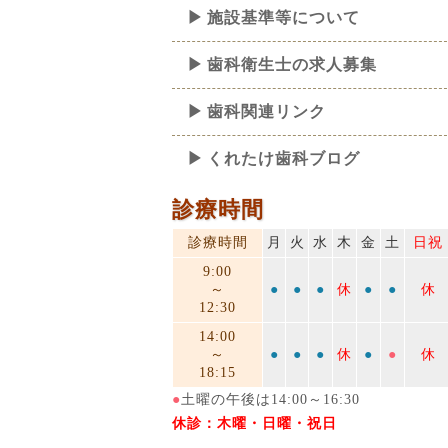
施設基準等について
歯科衛生士の求人募集
歯科関連リンク
くれたけ歯科ブログ
診療時間
診療時間
月
火
水
木
金
土
日祝
9:00
～
●
●
●
休
●
●
休
12:30
14:00
～
●
●
●
休
●
●
休
18:15
●
土曜の午後は14:00～16:30
休診：木曜・日曜・祝日