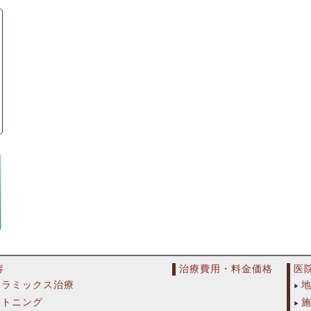
容
治療費用・料金価格
医
セラミックス治療
イトニング