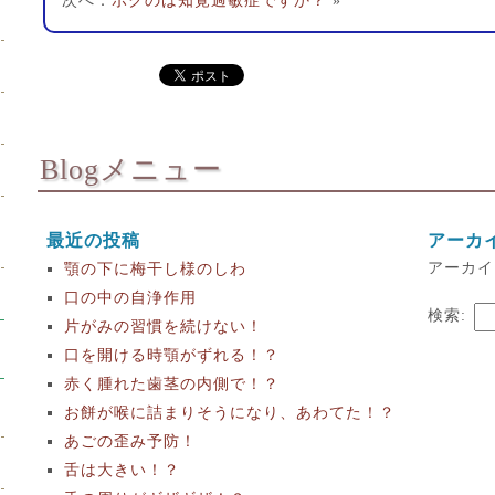
次へ：
ボクのは知覚過敏症ですか？
»
Blogメニュー
最近の投稿
アーカ
アーカイ
顎の下に梅干し様のしわ
口の中の自浄作用
検索:
片がみの習慣を続けない！
口を開ける時顎がずれる！？
赤く腫れた歯茎の内側で！？
お餅が喉に詰まりそうになり、あわてた！？
あごの歪み予防！
舌は大きい！？