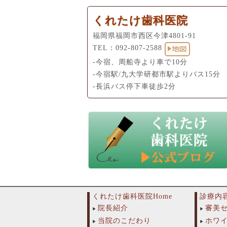
くれたけ歯科医院
福岡県福岡市西区今津4801-91
TEL：
092-807-2588
-今宿、周船寺より車で10分
-今宿駅/九大学研都市駅よりバス15分
-長浜バス停下車徒歩2分
くれたけ歯科医院Home
診療内
院長紹介
審美
当院のこだわり
ホワ