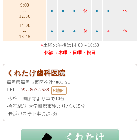
9:00
～
●
●
●
休
●
●
休
12:30
14:00
～
●
●
●
休
●
●
休
18:15
●
土曜の午後は14:00～16:30
休診：木曜・日曜・祝日
くれたけ歯科医院
福岡県福岡市西区今津4801-91
TEL：
092-807-2588
-今宿、周船寺より車で10分
-今宿駅/九大学研都市駅よりバス15分
-長浜バス停下車徒歩2分