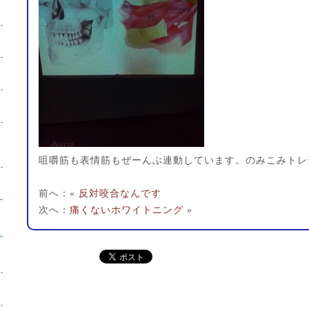
咀嚼筋も表情筋もぜーんぶ連動しています。のみこみトレ
前へ：«
反対咬合なんです
次へ：
痛くないホワイトニング
»