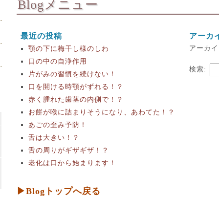
Blogメニュー
最近の投稿
アーカ
アーカイ
顎の下に梅干し様のしわ
口の中の自浄作用
検索:
片がみの習慣を続けない！
口を開ける時顎がずれる！？
赤く腫れた歯茎の内側で！？
お餅が喉に詰まりそうになり、あわてた！？
あごの歪み予防！
舌は大きい！？
舌の周りがギザギザ！？
老化は口から始まります！
▶Blogトップへ戻る