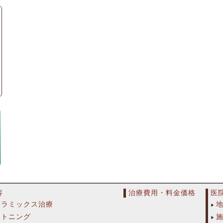
容
治療費用・料金価格
医
セラミックス治療
イトニング