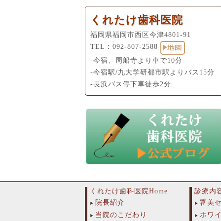
くれたけ歯科医院
福岡県福岡市西区今津4801-91
TEL：
092-807-2588
-今宿、周船寺より車で10分
-今宿駅/九大学研都市駅よりバス15分
-長浜バス停下車徒歩2分
くれたけ歯科医院Home
診療内
院長紹介
審美
当院のこだわり
ホワ