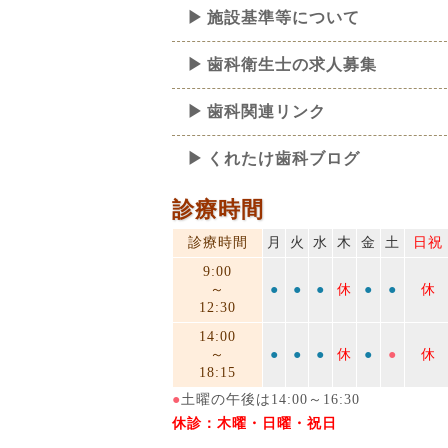
施設基準等について
歯科衛生士の求人募集
歯科関連リンク
くれたけ歯科ブログ
診療時間
診療時間
月
火
水
木
金
土
日祝
9:00
～
●
●
●
休
●
●
休
12:30
14:00
～
●
●
●
休
●
●
休
18:15
●
土曜の午後は14:00～16:30
休診：木曜・日曜・祝日