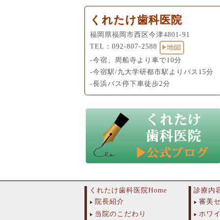
くれたけ歯科医院
福岡県福岡市西区今津4801-91
TEL：
092-807-2588
-今宿、周船寺より車で10分
-今宿駅/九大学研都市駅よりバス15分
-長浜バス停下車徒歩2分
くれたけ歯科医院Home
診療内
院長紹介
審美
当院のこだわり
ホワ