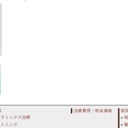
容
治療費用・料金価格
医
セラミックス治療
イトニング