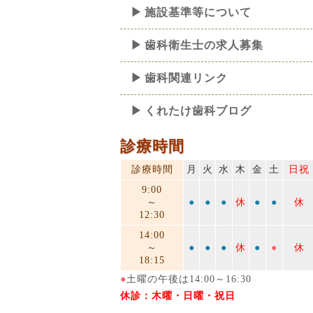
施設基準等について
歯科衛生士の求人募集
歯科関連リンク
くれたけ歯科ブログ
診療時間
診療時間
月
火
水
木
金
土
日祝
9:00
～
●
●
●
休
●
●
休
12:30
14:00
～
●
●
●
休
●
●
休
18:15
●
土曜の午後は14:00～16:30
休診：木曜・日曜・祝日