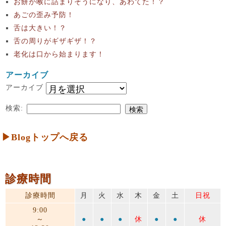
お餅が喉に詰まりそうになり、あわてた！？
あごの歪み予防！
舌は大きい！？
舌の周りがギザギザ！？
老化は口から始まります！
アーカイブ
アーカイブ
検索:
▶Blogトップへ戻る
診療時間
診療時間
月
火
水
木
金
土
日祝
9:00
～
●
●
●
休
●
●
休