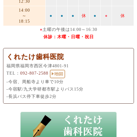
12:30
14:00
～
●
●
●
休
●
●
休
18:15
●
土曜の午後は14:00～16:30
休診：木曜・日曜・祝日
くれたけ歯科医院
福岡県福岡市西区今津4801-91
TEL：
092-807-2588
-今宿、周船寺より車で10分
-今宿駅/九大学研都市駅よりバス15分
-長浜バス停下車徒歩2分