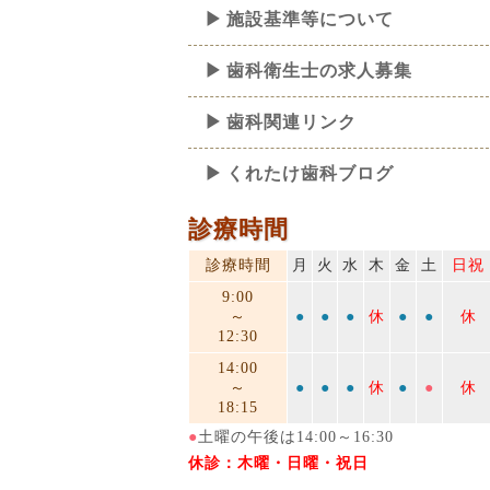
施設基準等について
歯科衛生士の求人募集
歯科関連リンク
くれたけ歯科ブログ
診療時間
診療時間
月
火
水
木
金
土
日祝
9:00
～
●
●
●
休
●
●
休
12:30
14:00
～
●
●
●
休
●
●
休
18:15
●
土曜の午後は14:00～16:30
休診：木曜・日曜・祝日