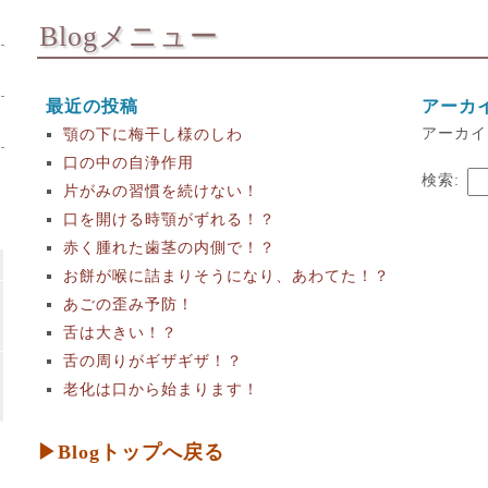
Blogメニュー
最近の投稿
アーカ
アーカイ
顎の下に梅干し様のしわ
口の中の自浄作用
検索:
片がみの習慣を続けない！
口を開ける時顎がずれる！？
赤く腫れた歯茎の内側で！？
お餅が喉に詰まりそうになり、あわてた！？
あごの歪み予防！
舌は大きい！？
舌の周りがギザギザ！？
老化は口から始まります！
▶Blogトップへ戻る