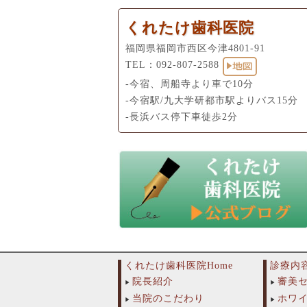
くれたけ歯科医院
福岡県福岡市西区今津4801-91
TEL：
092-807-2588
-今宿、周船寺より車で10分
-今宿駅/九大学研都市駅よりバス15分
-長浜バス停下車徒歩2分
くれたけ歯科医院Home
診療内
院長紹介
審美
当院のこだわり
ホワ