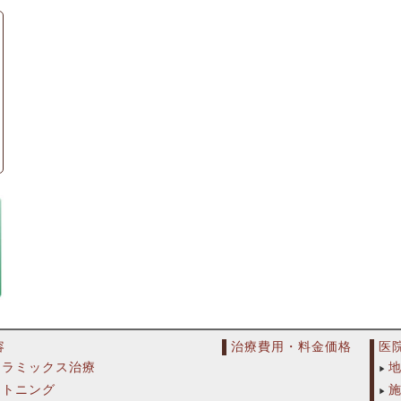
容
治療費用・料金価格
医
セラミックス治療
イトニング