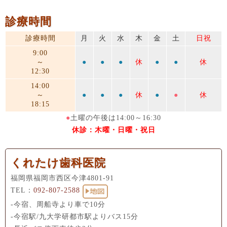
診療時間
診療時間
月
火
水
木
金
土
日祝
9:00
～
●
●
●
休
●
●
休
12:30
14:00
～
●
●
●
休
●
●
休
18:15
●
土曜の午後は14:00～16:30
休診：木曜・日曜・祝日
くれたけ歯科医院
福岡県福岡市西区今津4801-91
TEL：
092-807-2588
-今宿、周船寺より車で10分
-今宿駅/九大学研都市駅よりバス15分