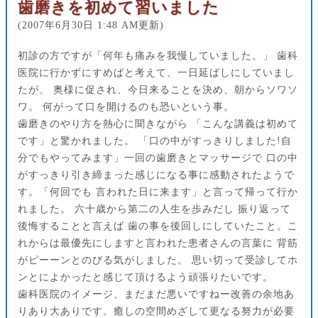
歯磨きを初めて習いました
(2007年6月30日 1:48 AM更新)
初診の方ですが「何年も痛みを我慢していました。」 歯科
医院に行かずにすめばと考えて、一日延ばしにしていまし
たが、 奥様に促され、今日来ることを決め、朝からソワソ
ワ。 何がって口を開けるのも恐いという事。
歯磨きのやり方を熱心に聞きながら 「こんな講義は初めて
です」と驚かれました。 「口の中がすっきりしました!自
分でもやってみます」一回の歯磨きとマッサージで 口の中
がすっきり引き締まった感じになる事に感動されたようで
す。「何回でも 言われた日に来ます」と言って帰って行か
れました。 六十歳から第二の人生を歩みだし 振り返って
後悔することと言えば 歯の事を後回しにしていたこと。こ
れからは最優先にしますと言われた患者さんの言葉に 背筋
がピーーンとのびる気がしました。 思い切って受診してホ
ンとによかったと感じて頂けるよう頑張りたいです。
歯科医院のイメージ、まだまだ悪いですねー改善の余地あ
りあり大ありです。癒しの空間めざして更なる努力が必要