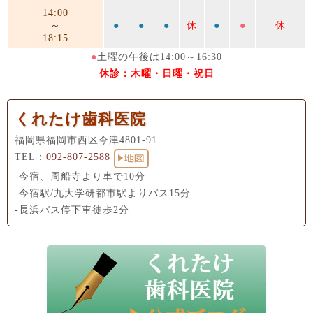
14:00
～
●
●
●
休
●
●
休
18:15
●
土曜の午後は14:00～16:30
休診：木曜・日曜・祝日
くれたけ歯科医院
福岡県福岡市西区今津4801-91
TEL：
092-807-2588
-今宿、周船寺より車で10分
-今宿駅/九大学研都市駅よりバス15分
-長浜バス停下車徒歩2分