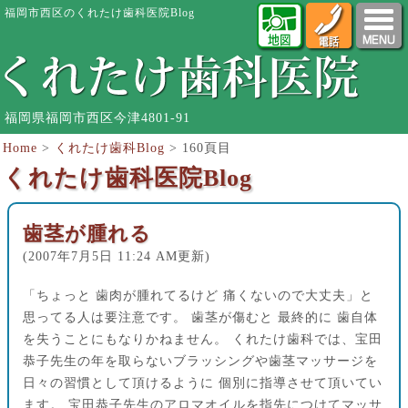
福岡市西区のくれたけ歯科医院Blog
福岡県福岡市西区今津4801-91
Home
>
くれたけ歯科Blog
>
160頁目
くれたけ歯科医院Blog
歯茎が腫れる
(2007年7月5日 11:24 AM更新)
「ちょっと 歯肉が腫れてるけど 痛くないので大丈夫」と
思ってる人は要注意です。 歯茎が傷むと 最終的に 歯自体
を失うことにもなりかねません。 くれたけ歯科では、宝田
恭子先生の年を取らないブラッシングや歯茎マッサージを
日々の習慣として頂けるように 個別に指導させて頂いてい
ます。 宝田恭子先生のアロマオイルを指先につけてマッサ